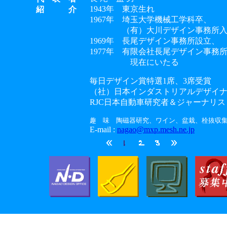
1943年 東京生れ
紹 介
1967年 埼玉大学機械工学科卒、
（有）大川デザイン事務所入
1969年 長尾デザイン事務所設立、
1977年 有限会社長尾デザイン事務
現在にいたる
毎日デザイン賞特選1席、3席受賞
（社）日本インダストリアルデザイ
RJC日本自動車研究者＆ジャーナリ
趣 味 陶磁器研究、ワイン、盆栽、栓抜収
E-mail :
nagao@mxp.mesh.ne.jp