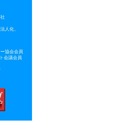
社
所法人化、
ナー協会会員
スト会議会員
集