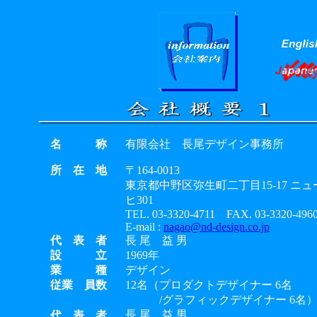
名 称
有限会社 長尾デザイン事務所
所 在 地
〒164-0013
東京都中野区弥生町二丁目15-17 ニ
ヒ301
TEL. 03-3320-4711 FAX. 03-3320-496
E-mail :
nagao@nd-design.co.jp
代 表 者
長 尾 益 男
設 立
1969年
業 種
デザイン
従業 員数
12名（プロダクトデザイナー 6名
/グラフィックデザイナー 6名
長 尾 益 男
代 表 者